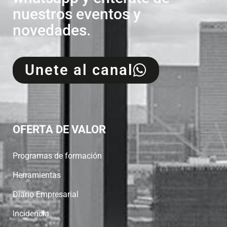
nuestros eventos y
novedades.
Unete al canal
OFERTA DE VALOR
Programas de formación
Herramientas
Diario Empresarial
Incidencia