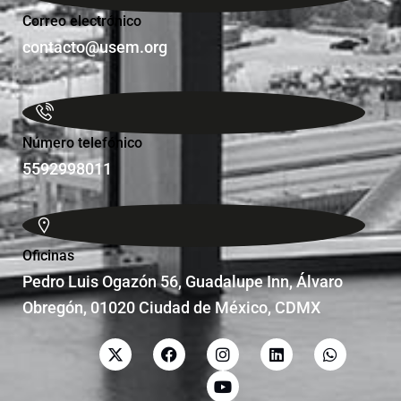
Correo electrónico
contacto@usem.org
Número telefónico
5592998011
Oficinas
Pedro Luis Ogazón 56, Guadalupe Inn, Álvaro
Obregón, 01020 Ciudad de México, CDMX