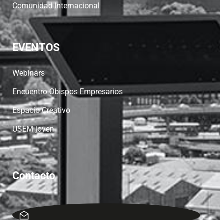
Comunidad Internacional
EVENTOS
Webinars
Encuentro Obispos Empresarios
Espacio Creativo
USEM joven
Contacto