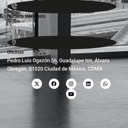
Número telefónico
5592998011
Oficinas
Pedro Luis Ogazón 56, Guadalupe Inn, Álvaro
Obregón, 01020 Ciudad de México, CDMX