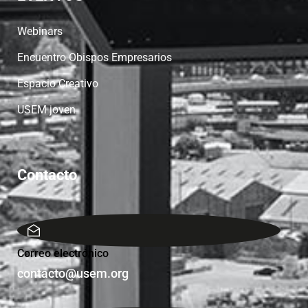
Webinars
Encuentro Obispos Empresarios
Espacio Creativo
USEM joven
Contacto
Correo electrónico
contacto@usem.org