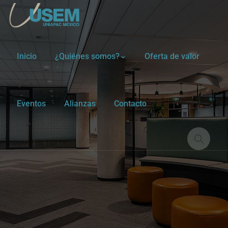
Inicio
¿Quiénes somos?
Oferta de valor
Eventos
Alianzas
Contacto